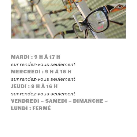
a
r
n
e
a
u
MARDI : 9 H À 17 H
sur rendez-vous seulement
MERCREDI : 9 H À 16 H
sur rendez-vous seulement
JEUDI : 9 H À 16 H
sur rendez-vous seulement
VENDREDI – SAMEDI – DIMANCHE –
LUNDI : FERMÉ